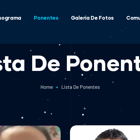
nograma
Ponentes
Galeria De Fotos
Comu
sta De Ponen
•
Home
Lista De Ponentes