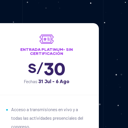
ENTRADA PLATINUM- SIN
CERTIFICACIÓN
30
S/
Fechas
31 Jul - 6 Ago
Acceso a transmisiones en vivo y a
todas las actividades presenciales del
congreso.