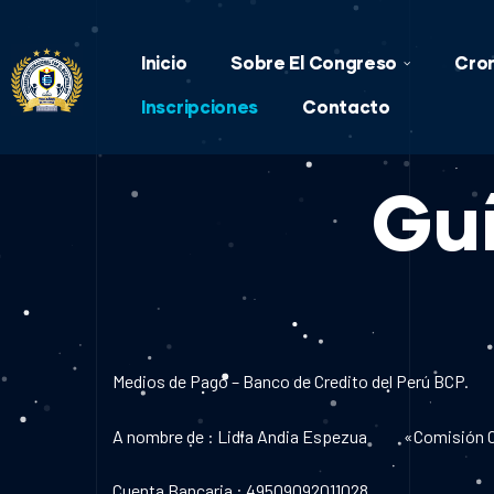
Inicio
Sobre El Congreso
Cro
Inscripciones
Contacto
Guí
Medios de Pago – Banco de Credito del Perú BCP.
A nombre de : Lidia Andia Espezua «Comisión C
Cuenta Bancaria : 49509092011028